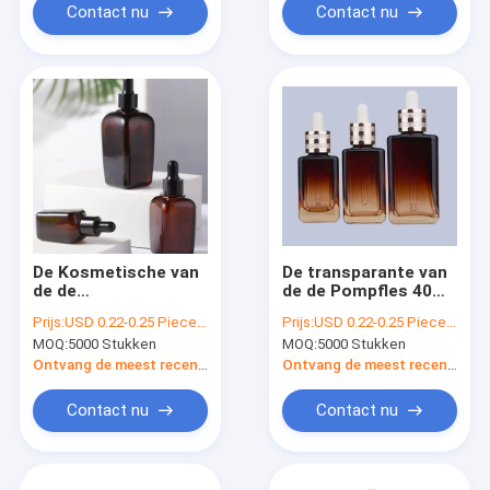
Contact nu
Contact nu
De Kosmetische van
De transparante van
de de
de de Pompfles 40ml
Stichtingspomp van
80ml van de
Prijs:
USD 0.22-0.25 Piece/Pieces
Prijs:
USD 0.22-0.25 Piece/Pieces
de Lotionolie Fles
Glasstichting
MOQ:
5000 Stukken
MOQ:
5000 Stukken
zonder lucht 60ml
Automaat van de de
80ml
Make-uppomp
Ontvang de meest recente Prijs
Ontvang de meest recente Prijs
Contact nu
Contact nu