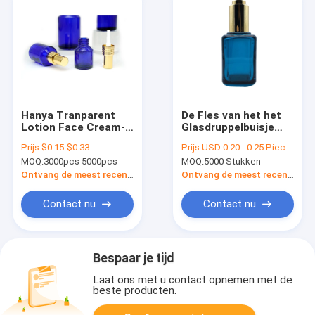
Hanya Tranparent
De Fles van het het
Lotion Face Cream-
Glasdruppelbuisje
de Automaat van de
van het
Prijs:
$0.15-$0.33
Prijs:
USD 0.20 - 0.25 Piece/Pieces
de Stichtingspomp
Colognesserum 30ml
MOQ:
3000pcs 5000pcs
MOQ:
5000 Stukken
van de Glaskruik
met de Druk van het
Pipetscherm
Ontvang de meest recente Prijs
Ontvang de meest recente Prijs
Contact nu
Contact nu
Bespaar je tijd
Laat ons met u contact opnemen met de
beste producten.