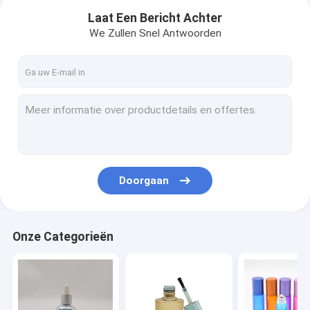
Laat Een Bericht Achter
We Zullen Snel Antwoorden
Doorgaan
Huis
Onze Categorieën
Producten
Ongeveer ons