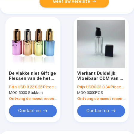
Geef uw vereiste
De vlakke niet Giftige
Vierkant Duidelijk
Flessen van de het
Vloeibaar ODM van de
Glasdruppelaar van
Stichtingsfles 30ml
Prijs:
USD 0.22-0.25 Piece/Pieces
Prijs:
USD0.23-0.34 Piece/Pieces
de
50ml OEM Embleem
MOQ:
5000 Stukken
MOQ:
3000PCS
Schouderetherische
olie
Ontvang de meest recente Prijs
Ontvang de meest recente Prijs
Contact nu
Contact nu