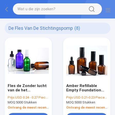
De Fles Van De Stichtingspomp
(8)
Fles de Zonder lucht
Amber Refillable
van de het
Empty Foundation
Glasstichting van
Bottle met Pomp 1oz
Prijs:
USD 0.24 - 0.27 Piece/Pieces
Prijs:
USD 0.21-0.23 Piece/Pieces
50ml 100ml 200ml
2oz
MOQ:
5000 Stukken
MOQ:
5000 Stukken
met de
UVbescherming van
Ontvang de meest recente Prijs
Ontvang de meest recente Prijs
GLB