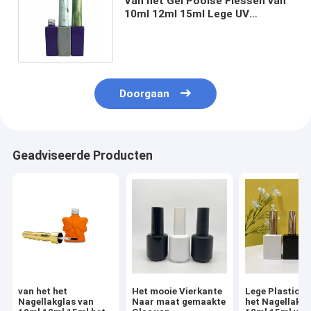
Van het Gel Poolse Flessen van
10ml 12ml 15ml Lege UV
Glanzende Geschilderde het
Schermdruk
Doorgaan
Geadviseerde Producten
van het het
Het mooie Vierkante
Lege Plastic Kl
Nagellakglas van
Naar maat gemaakte
het Nagellakfl