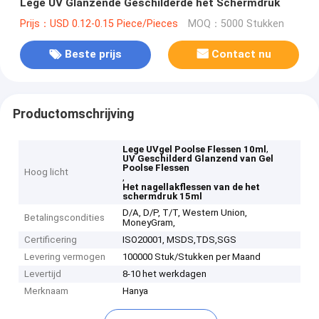
Lege UV Glanzende Geschilderde het Schermdruk
Prijs：USD 0.12-0.15 Piece/Pieces
MOQ：5000 Stukken
Beste prijs
Contact nu
Productomschrijving
,
Lege UVgel Poolse Flessen 10ml
UV Geschilderd Glanzend van Gel
Poolse Flessen
Hoog licht
,
Het nagellakflessen van de het
schermdruk 15ml
D/A, D/P, T/T, Western Union,
Betalingscondities
MoneyGram,
Certificering
ISO20001, MSDS,TDS,SGS
Levering vermogen
100000 Stuk/Stukken per Maand
Levertijd
8-10 het werkdagen
Merknaam
Hanya