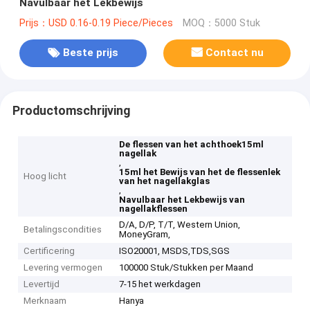
Navulbaar het Lekbewijs
Prijs：USD 0.16-0.19 Piece/Pieces
MOQ：5000 Stuk
Beste prijs
Contact nu
Productomschrijving
De flessen van het achthoek15ml
nagellak
,
15ml het Bewijs van het de flessenlek
Hoog licht
van het nagellakglas
,
Navulbaar het Lekbewijs van
nagellakflessen
D/A, D/P, T/T, Western Union,
Betalingscondities
MoneyGram,
Certificering
ISO20001, MSDS,TDS,SGS
Levering vermogen
100000 Stuk/Stukken per Maand
Levertijd
7-15 het werkdagen
Merknaam
Hanya