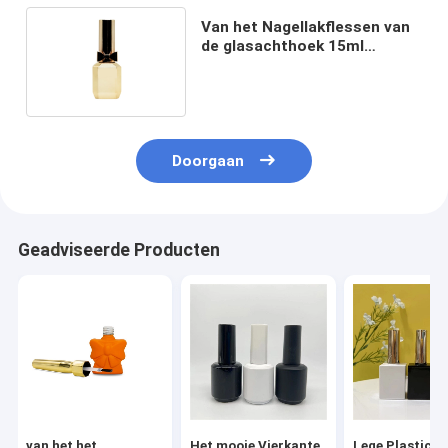
Van het Nagellakflessen van
de glasachthoek 15ml
Navulbaar het Lekbewijs
Doorgaan
Geadviseerde Producten
van het het
Het mooie Vierkante
Lege Plastic Kl